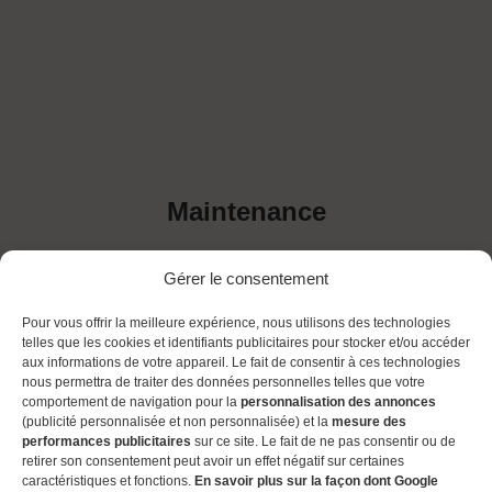
Maintenance
Gérer le consentement
Pour vous offrir la meilleure expérience, nous utilisons des technologies
telles que les cookies et identifiants publicitaires pour stocker et/ou accéder
aux informations de votre appareil. Le fait de consentir à ces technologies
nous permettra de traiter des données personnelles telles que votre
comportement de navigation pour la
personnalisation des annonces
Le site
(publicité personnalisée et non personnalisée) et la
mesure des
performances publicitaires
sur ce site. Le fait de ne pas consentir ou de
process2wine fait
retirer son consentement peut avoir un effet négatif sur certaines
caractéristiques et fonctions.
En savoir plus sur la façon dont Google