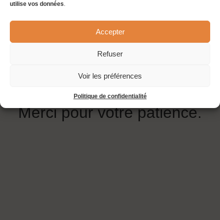
utilise vos données
.
peau neuve
Accepter
Nous mettons actuellement
Refuser
à jour notre site et nous
Voir les préférences
reviendrons très bientôt.
Politique de confidentialité
Merci pour votre patience.