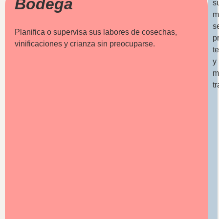
Bodega
s
m
s
Planifica o supervisa sus labores de cosechas,
p
vinificaciones y crianza sin preocuparse.
t
y
m
t