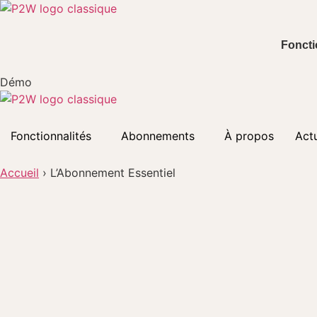
Aller
au
contenu
Foncti
Démo
Fonctionnalités
Abonnements
À propos
Actu
Accueil
›
L’Abonnement Essentiel