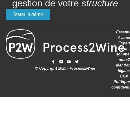
gestion de votre
structure
Tester la
démo
Essenti
Avanc
Expert
Qui
somme
nous?
Mentio
© Copyright 2025 - Process2Wine
légale
CGV
Politique
confidenti