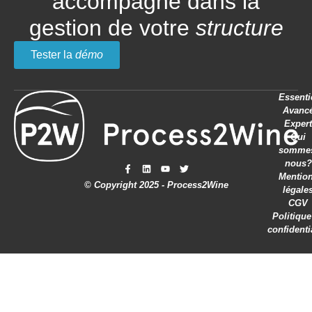
accompagne dans la
gestion de votre
structure
Tester la
démo
Essenti
Avanc
Expert
Qui
somme
nous?
Mentio
© Copyright 2025 - Process2Wine
légale
CGV
Politique
confidenti