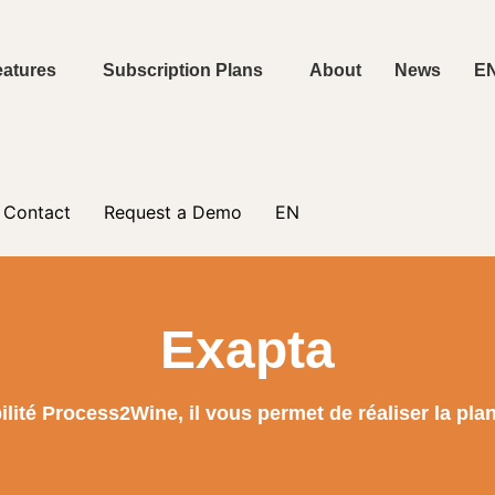
eatures
Subscription Plans
About
News
E
Contact
Request a Demo
EN
Exapta
ilité Process2Wine, il vous permet de réaliser la pla