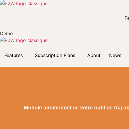
Skip
to
content
F
Demo
Features
Subscription Plans
About
News
Module additionnel de votre outil de traçab